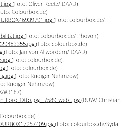
t.jpg
(Foto: Oliver Reetz/ DAAD)
Foto: Colourbox.de)
LOURBOX46939791.jpg
(Foto: colourbox.de/
lität.jpg
(Foto: colourbox.de/ Phovoir)
X29483355.jpg
(Foto: colourbox.de)
pg
(Foto: Jan von Allwördern/ DAAD)
.jpg
(Foto: colourbox.de)
jpg
(Foto: colourbox.de)
ng.jpg
(Foto: Rüdiger Nehmzow)
to: Rüdiger Nehmzow)
/#3187)
an_Lord_Otto.jpg__7589_web_.jpg
(BUW/ Christian
 Colourbox.de)
LOURBOX17257409.jpg
(Foto: colourbox.de/Syda