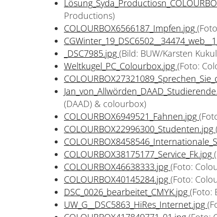
Lösung_Syda_Productiosn_COLOURBO
Productions)
COLOURBOX6566187_Impfen.jpg
(Fot
CGWinter_19_DSC6502__34474_web__1
_DSC7985.jpg
(Bild: BUW/Karsten Kukul
Weltkugel_PC_Colourbox.jpg
(Foto: Co
COLOURBOX27321089_Sprechen_Sie_d
Jan_von_Allwörden_DAAD_Studierende
(DAAD) & colourbox)
COLOURBOX6949521_Fahnen.jpg
(Fot
COLOURBOX22996300_Studenten.jpg
COLOURBOX8458546_Internationale_S
COLOURBOX38175177_Service_Fk.jpg
COLOURBOX46638333.jpg
(Foto: Colo
COLOURBOX40145284.jpg
(Foto: Colo
DSC_0026_bearbeitet_CMYK.jpg
(Foto:
UW_G__DSC5863_HiRes_Internet.jpg
(F
COLOURBOX417849771_01.jpg
(Foto: 