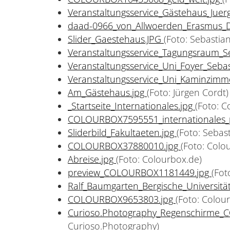
Veranstaltungsservice_Gästehaus_Jue
daad-0966_von_Allwoerden_Erasmus_D
Slider_Gaestehaus.JPG
(Foto: Sebastian
Veranstaltungsservice_Tagungsraum_Se
Veranstaltungsservice_Uni_Foyer_Seba
Veranstaltungsservice_Uni_Kaminzimm
Am_Gästehaus.jpg
(Foto: Jürgen Cordt)
_Startseite_Internationales.jpg
(Foto: C
COLOURBOX7595551_internationales_p
Sliderbild_Fakultaeten.jpg
(Foto: Sebast
COLOURBOX37880010.jpg
(Foto: Colo
Abreise.jpg
(Foto: Colourbox.de)
preview_COLOURBOX1181449.jpg
(Fot
Ralf_Baumgarten_Bergische_Universitä
COLOURBOX9653803.jpg
(Foto: Colou
Curioso.Photography_Regenschirme
Curioso.Photography)