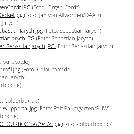
rgenCordt.JPG
(Foto: Jürgen Cordt)
eckel.jpg
(Foto: Jan von Allwörden/DAAD)
 Jarych)
bastianJarych.jpg
(Foto: Sebastian Jarych)
stianJarych.JPG
(Foto: Sebastian Jarych)
er_SebastianJarych.JPG
(Foto: Sebastian Jarych)
olourbox.de)
rofil.jpg
(Foto: Colourbox.de)
ian Jarych)
urbox.de)
o: Colourbox.de)
t_Wuppertal.jpg
(Foto: Ralf Baumgarten/BUW)
rbox.de)
_COLOURBOX15679474.jpg
(Foto: colourbox.de/