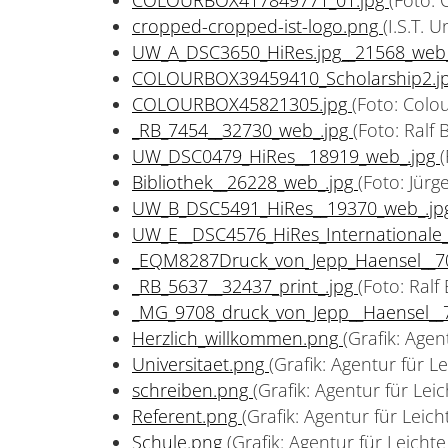
cropped-cropped-ist-logo.png
(I.S.T. 
UW_A_DSC3650_HiRes.jpg__21568_web
COLOURBOX39459410_Scholarship2.j
COLOURBOX45821305.jpg
(Foto: Colo
_RB_7454__32730_web_.jpg
(Foto: Ralf
UW_DSC0479_HiRes__18919_web_.jpg
Bibliothek__26228_web_.jpg
(Foto: Jürg
UW_B_DSC5491_HiRes__19370_web_.j
UW_E__DSC4576_HiRes_Internationale_
_EQM8287Druck_von_Jepp_Haensel__70
_RB_5637__32437_print_.jpg
(Foto: Ral
_MG_9708_druck_von_Jepp__Haensel__7
Herzlich_willkommen.png
(Grafik: Age
Universitaet.png
(Grafik: Agentur für 
schreiben.png
(Grafik: Agentur für Le
Referent.png
(Grafik: Agentur für Lei
Schule.png
(Grafik: Agentur für Leich