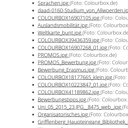
Sprachen.jpg
(Foto: Colourbox.de)
daad-0160-Studium_von_Allwoerden.j
COLOURBOX16907105.jpg
(Foto: Colo
Auslandsmobilität.jpg
(Foto: Colourbox
Weltkarte_bunt.jpg
(Foto: Colourbox.de
COLOURBOX39436359.jpg
(Foto: Colo
COLOURBOX16907268_01.jpg
(Foto: C
PROMOS.jpg
(Foto: Colourbox.de)
PROMOS_Bewerbung.jpg
(Foto: Colou
Bewerbung_Erasmus.jpg
(Foto: Colour
COLOURBOX18177665_klein.jpg
(Foto:
COLOURBOX10223847_01.jpg
(Foto: C
COLOURBOX41189862.jpg
(Foto: Colo
Bewerbungstipps.jpg
(Foto: Colourbox.
Uni_05_2015_23.JPG__8475_web_.jpg
(F
Organisatorisches.jpg
(Foto: Colourbox
Grifflenberg_Haupteingang_Bibliothek