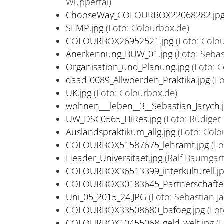
Wuppertal)
ChooseWay_COLOURBOX22068282.jp
SEMP.jpg
(Foto: Colourbox.de)
COLOURBOX26952521.jpg
(Foto: Colo
Anerkennung_BUW_01.jpg
(Foto: Seba
Organisation_und_Planung.jpg
(Foto: 
daad-0089_Allwoerden_Praktika.jpg
(F
UK.jpg
(Foto: Colourbox.de)
wohnen___leben__3__Sebastian_Jarych.
UW_DSC0565_HiRes.jpg
(Foto: Rüdige
Auslandspraktikum_allg.jpg
(Foto: Colo
COLOURBOX51587675_lehramt.jpg
(F
Header_Universitaet.jpg
(Ralf Baumgar
COLOURBOX36513399_interkulturell.j
COLOURBOX30183645_Partnerschafte
Uni_05_2015_24.JPG
(Foto: Sebastian 
COLOURBOX33508680_bafoeg.jpg
(Fo
COLOURBOX10455068_geld_welt.jpg
(