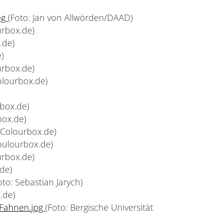
pg
(Foto: Jan von Allwörden/DAAD)
urbox.de)
.de)
)
urbox.de)
olourbox.de)
rbox.de)
box.de)
 Colourbox.de)
oulourbox.de)
urbox.de)
de)
oto: Sebastian Jarych)
.de)
_Fahnen.jpg
(Foto: Bergische Universität