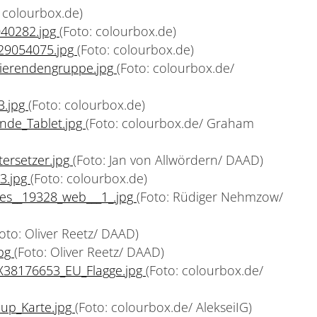
: colourbox.de)
40282.jpg
(Foto: colourbox.de)
29054075.jpg
(Foto: colourbox.de)
ierendengruppe.jpg
(Foto: colourbox.de/
3.jpg
(Foto: colourbox.de)
nde_Tablet.jpg
(Foto: colourbox.de/ Graham
ersetzer.jpg
(Foto: Jan von Allwördern/ DAAD)
3.jpg
(Foto: colourbox.de)
s__19328_web___1_.jpg
(Foto: Rüdiger Nehmzow/
Foto: Oliver Reetz/ DAAD)
jpg
(Foto: Oliver Reetz/ DAAD)
38176653_EU_Flagge.jpg
(Foto: colourbox.de/
up_Karte.jpg
(Foto: colourbox.de/ AlekseiIG)