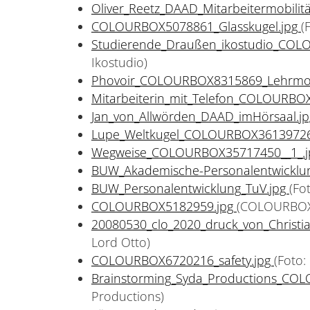
Oliver_Reetz_DAAD_Mitarbeitermobilitä
COLOURBOX5078861_Glasskugel.jpg
(
Studierende_Draußen_ikostudio_CO
Ikostudio)
Phovoir_COLOURBOX8315869_Lehrmobi
Mitarbeiterin_mit_Telefon_COLOURBO
Jan_von_Allwörden_DAAD_imHörsaal.j
Lupe_Weltkugel_COLOURBOX36139726
Wegweise_COLOURBOX35717450__1_.
BUW_Akademische-Personalentwicklu
BUW_Personalentwicklung_TuV.jpg
(Fo
COLOURBOX5182959.jpg
(COLOURBOX
20080530_clo_2020_druck_von_Christi
Lord Otto)
COLOURBOX6720216_safety.jpg
(Foto:
Brainstorming_Syda_Productions_CO
Productions)