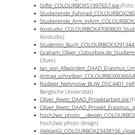
Stifte_COLOURBOX51997657.jpg
(Foto
Studierende_Fahrrad_COLOURBOX280
Studierende_Arm_inArm_COLOURBOX
Ikostudio_COLOURBOX47069820_Stud
Ikostudio)
Studentin_Buch_COLOURBOX3291344
Graham_Oliver_Colourbox.de_Studiere
Oliver)
Jan_von_Allwörden_DAAD_Erasmus_Unt
Antrag_schreiben_COLOURBOX836654
Rüdiger_Nehmzow_BUW_DSC4401_HiRe
Bergische Universität)
Oliver_Reetz_DAAD_Projektarbeit.jpg
(
Oliver_Reetz_DAAD_Projekt_Erasmus_.
hoch2wo_photo___design_COLOURBOX
hoch2wo photo design)
AlekseiGI_COLOURBOX23438156_close