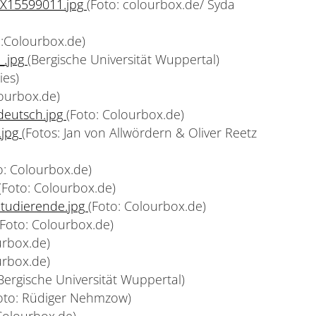
X15599011.jpg
(Foto: colourbox.de/ Syda
o:Colourbox.de)
_.jpg
(Bergische Universität Wuppertal)
ies)
lourbox.de)
eutsch.jpg
(Foto: Colourbox.de)
.jpg
(Fotos: Jan von Allwördern & Oliver Reetz
o: Colourbox.de)
(Foto: Colourbox.de)
tudierende.jpg
(Foto: Colourbox.de)
(Foto: Colourbox.de)
urbox.de)
urbox.de)
 Bergische Universität Wuppertal)
oto: Rüdiger Nehmzow)
Colourbox.de)