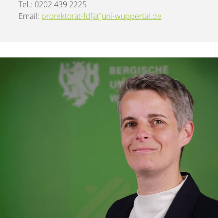
Tel.: 0202 439 2225
Email:
prorektorat-fd[at]uni-wuppertal.de