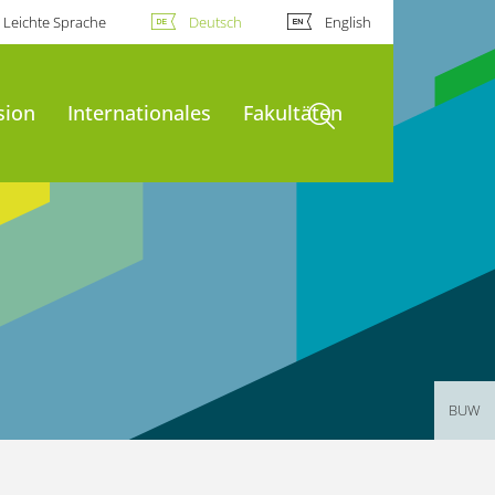
Leichte Sprache
Deutsch
English
Suche öffnen
sion
Internationales
Fakultäten
BUW