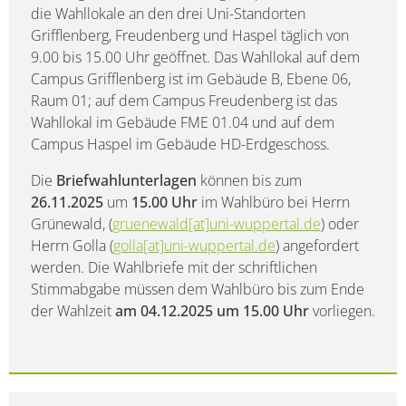
die Wahllokale an den drei Uni-Standorten
Grifflenberg, Freudenberg und Haspel täglich von
9.00 bis 15.00 Uhr geöffnet. Das Wahllokal auf dem
Campus Grifflenberg ist im Gebäude B, Ebene 06,
Raum 01; auf dem Campus Freudenberg ist das
Wahllokal im Gebäude FME 01.04 und auf dem
Campus Haspel im Gebäude HD-Erdgeschoss.
Die
Briefwahlunterlagen
können bis zum
26.11.2025
um
15.00 Uhr
im Wahlbüro bei Herrn
Grünewald, (
gruenewald[at]uni-wuppertal.de
) oder
Herrn Golla (
golla[at]uni-wuppertal.de
) angefordert
werden. Die Wahlbriefe mit der schriftlichen
Stimmabgabe müssen dem Wahlbüro bis zum Ende
der Wahlzeit
am 04.12.2025
um 15.00 Uhr
vorliegen.