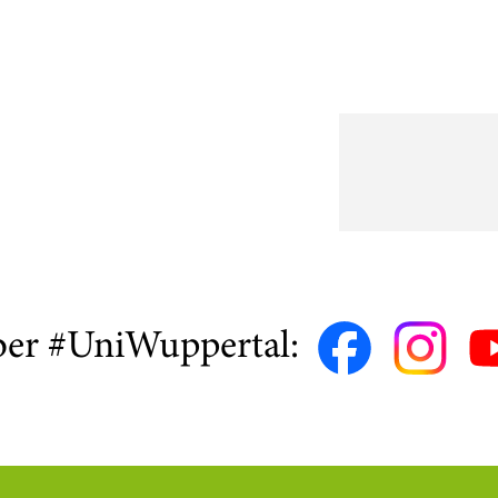
embership
ber #UniWuppertal: