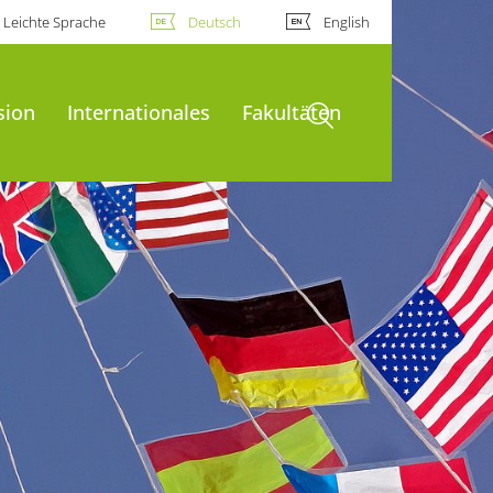
Leichte Sprache
Deutsch
English
Suche öffnen
sion
Internationales
Fakultäten