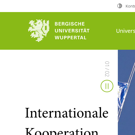
Kontr
Bergische Universität Wuppert
Univers
0
1
/
0
2
Slider sto
Internationale
Kooperation