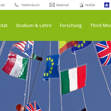
ast
Telefonbuch
Webmail
Notfall
al
ität
Studium & Lehre
Forschung
Third Mis
ppen