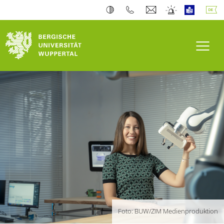
Bergische Universität Wuppertal
Navi
Foto: BUW/ZIM Medienproduktion