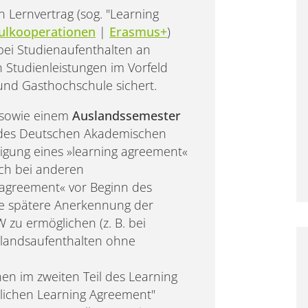
 Lernvertrag (sog. "Learning
hulkooperationen
|
Erasmus+
)
bei Studienaufenthalten an
 Studienleistungen im Vorfeld
und Gasthochschule sichert.
sowie einem
Auslandssemester
es Deutschen Akademischen
tigung eines »learning agreement«
uch bei anderen
g agreement« vor Beginn des
ne spätere Anerkennung der
zu ermöglichen (z. B. bei
slandsaufenthalten ohne
en im zweiten Teil des Learning
ichen Learning Agreement"