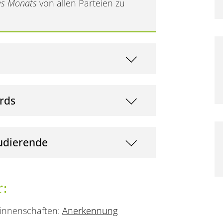
es Monats
von allen Parteien zu
ords
tudierende
r:
innenschaften:
Anerkennung