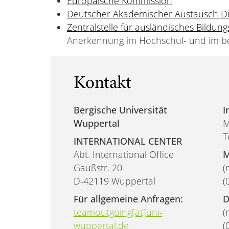
Europäische Kommission
Deutscher Akademischer Austausch Di
Zentralstelle für ausländisches Bildun
Anerkennung im Hochschul- und im be
Kontakt
Bergische Universität
I
Wuppertal
M
T
INTERNATIONAL CENTER
Abt. International Office
M
Gaußstr. 20
(
D-42119 Wuppertal
(
Für allgemeine Anfragen:
D
teamoutgoing[at]uni-
(
wuppertal.de
(