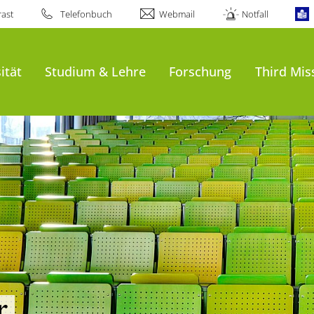
ast
Telefonbuch
Webmail
Notfall
ität
Studium & Lehre
Forschung
Third Mis
r