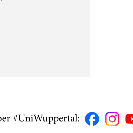
ber #UniWuppertal: