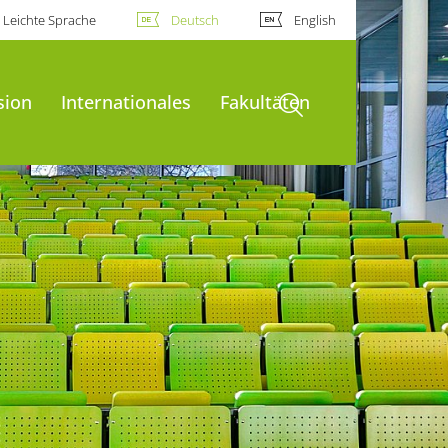
Leichte Sprache
Deutsch
English
Suche öffnen
sion
Internationales
Fakultäten