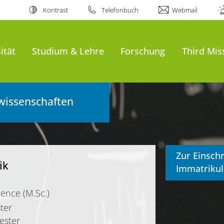
Kontrast
Telefonbuch
Webmail
ität
Studium & Lehre
Forschung
Third Mis
wissenschaften
Zur Einsch
ik
Immatrikul
ience (M.Sc.)
ter
ster