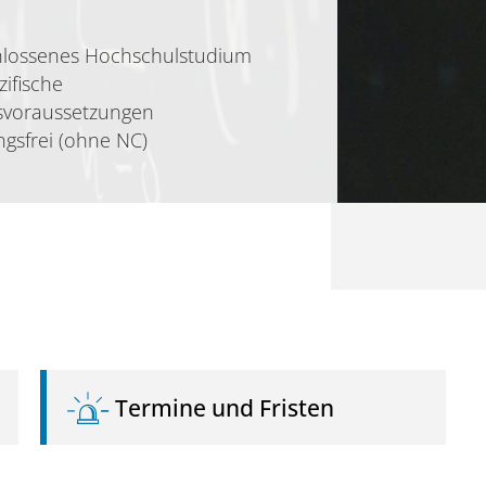
hlossenes Hochschulstudium
zifische
svoraussetzungen
ngsfrei (ohne NC)
Termine und Fristen