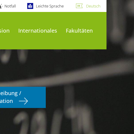
Notfall
Leichte Sprache
Deutsch
sion
Internationales
Fakultäten
reibung /
ation