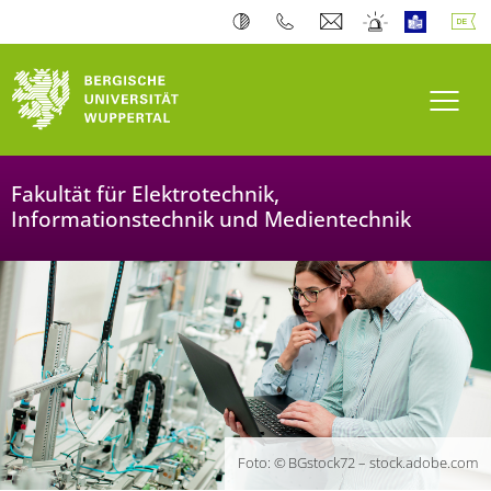
Navi
Fakultät für Elektrotechnik,
Informationstechnik und Medientechnik
Foto: © BGstock72 – stock.adobe.com