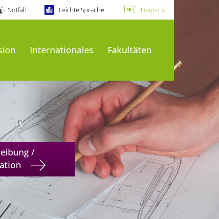
Notfall
Leichte Sprache
Deutsch
sion
Internationales
Fakultäten
reibung /
ation