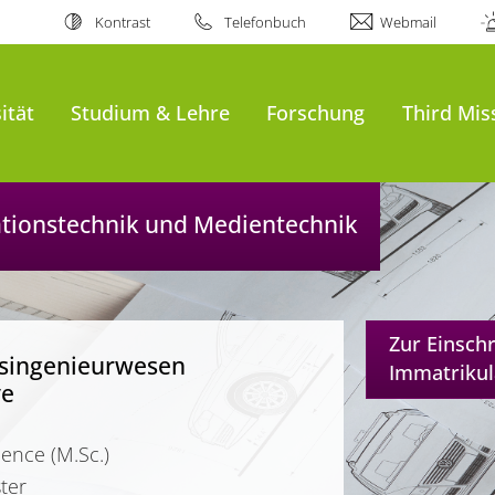
Kontrast
Telefonbuch
Webmail
ität
Studium & Lehre
Forschung
Third Mis
mationstechnik und Medientechnik
Zur Einsch
tsingenieurwesen
Immatrikul
ve
ience (M.Sc.)
ter