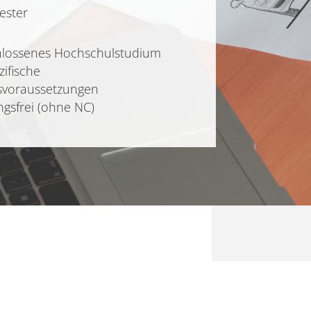
ster
hlossenes Hochschulstudium
zifische
svoraussetzungen
ngsfrei (ohne NC)