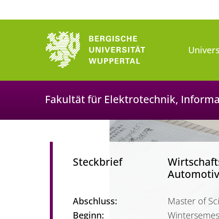
Univers
Fakultät für Elektrotechnik, Infor
Steckbrief
Wirtschaf
Automoti
Abschluss:
Master of Sc
Beginn:
Wintersemes