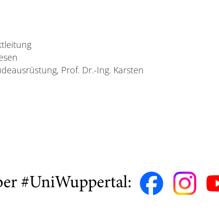
ktleitung
wesen
eausrüstung, Prof. Dr.-Ing. Karsten
ber #UniWuppertal: