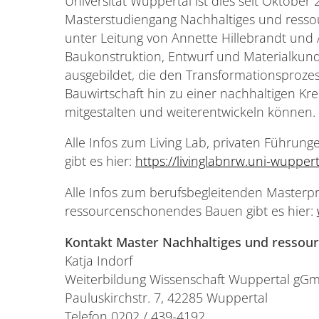
Universität Wuppertal ist dies seit Oktober
Masterstudiengang Nachhaltiges und res
unter Leitung von Annette Hillebrandt und 
Baukonstruktion, Entwurf und Materialkund
ausgebildet, die den Transformationsprozes
Bauwirtschaft hin zu einer nachhaltigen Kr
mitgestalten und weiterentwickeln können.
Alle Infos zum Living Lab, privaten Führun
gibt es hier:
https://livinglabnrw.uni-wuppert
Alle Infos zum berufsbegleitenden Master
ressourcenschonendes Bauen gibt es hier:
Kontakt Master Nachhaltiges und resso
Katja Indorf
Weiterbildung Wissenschaft Wuppertal g
Pauluskirchstr. 7, 42285 Wuppertal
Telefon 0202 / 439-4192