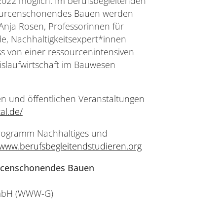
 2022 möglich. Im berufsbegleitenden
sourcenschonendes Bauen werden
Anja Rosen, Professorinnen für
e, Nachhaltigkeitsexpert*innen
s von einer ressourcenintensiven
eislaufwirtschaft im Bauwesen
gen und öffentlichen Veranstaltungen
al.de/
programm Nachhaltiges und
www.berufsbegleitendstudieren.org
urcenschonendes Bauen
GmbH (WWW-G)