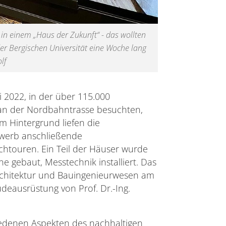
h in einem „Haus der Zukunft“ - das wollten
er Bergischen Universität eine Woche lang
olf
 2022, in der über 115.000
n der Nordbahntrasse besuchten,
im Hintergrund liefen die
ewerb anschließende
chtouren. Ein Teil der Häuser wurde
e gebaut, Messtechnik installiert. Das
Architektur und Bauingenieurwesen am
eausrüstung von Prof. Dr.-Ing.
edenen Aspekten des nachhaltigen