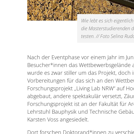
Wie lebt es sich eigentlic
die Masterstudierenden d
testen. // Foto Selina Rud
Nach der Eventphase vor einem Jahr im Juni
Besucher*innen das Wettbewerbsgelände a
wurde es zwar stiller um das Projekt, doch 
Vorbereitungen für das sich an den Wettb
Forschungsprojekt „Living Lab NRW“ auf Ho
abgebaut, andere spektakulär versetzt, Zäun
Forschungsprojekt ist an der Fakultät für 
Lehrstuhl Bauphysik und Technische Gebäud
Karsten Voss angesiedelt.
Dort forschen Doktorand*innen zu verschi