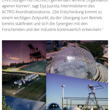
Einrichtungen nun rechtlich gemeinsam als eine Organisation
agieren können“, sagt Eija Juurola, Interimsleiterin des
ACTRIS-Koordinationsbüros. „Die Entscheidung kommt zu
einem wichtigen Zeitpunkt, da der Übergang zum Betrieb
bereits stattfindet und sich die Synergien mit den
Forschenden und der Industrie kontinuierlich entwickeln.“