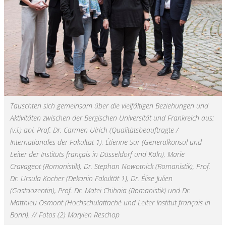
Tauschten sich gemeinsam über die vielfältigen Beziehungen und
Aktivitäten zwischen der Bergischen Universität und Frankreich aus:
(v.l.) apl. Prof. Dr. Carmen Ulrich (Qualitätsbeauftragte /
Internationales der Fakultät 1), Étienne Sur (Generalkonsul und
Leiter der Instituts français in Düsseldorf und Köln), Marie
Cravageot (Romanistik), Dr. Stephan Nowotnick (Romanistik), Prof.
Dr. Ursula Kocher (Dekanin Fakultät 1), Dr. Élise Julien
(Gastdozentin), Prof. Dr. Matei Chihaia (Romanistik) und Dr.
Matthieu Osmont (Hochschulattaché und Leiter Institut français in
Bonn). // Fotos (2) Marylen Reschop