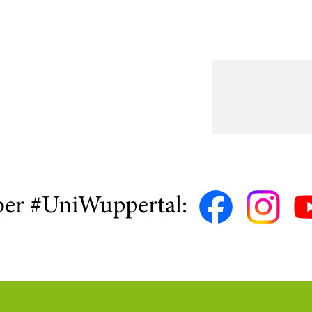
ber #UniWuppertal: