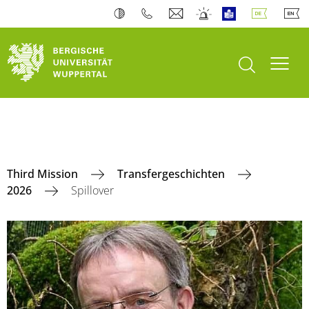
Suche öffnen
Navi
Third Mission
Transfergeschichten
2026
Spillover