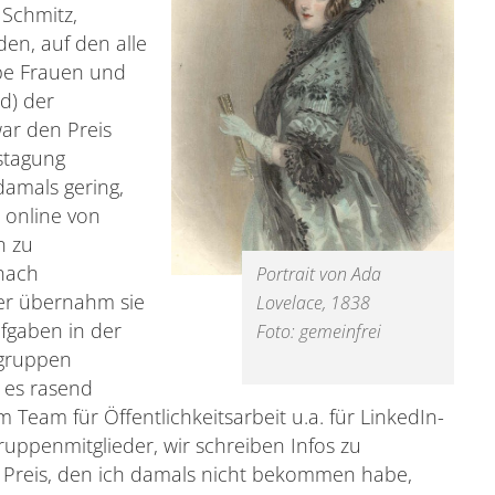
 Schmitz,
en, auf den alle
ppe Frauen und
d) der
war den Preis
stagung
amals gering,
 online von
n zu
 nach
Portrait von Ada
er übernahm sie
Lovelace, 1838
ufgaben in der
Foto: gemeinfrei
elgruppen
 es rasend
m Team für Öffentlichkeitsarbeit u.a. für LinkedIn-
ruppenmitglieder, wir schreiben Infos zu
 Preis, den ich damals nicht bekommen habe,