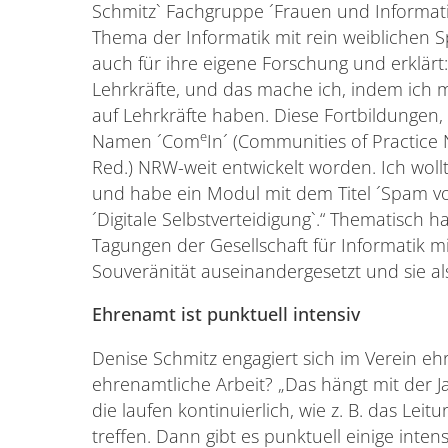
Schmitz` Fachgruppe ´Frauen und Informatik
Thema der Informatik mit rein weiblichen S
auch für ihre eigene Forschung und erklärt:
Lehrkräfte, und das mache ich, indem ich 
auf Lehrkräfte haben. Diese Fortbildungen,
e
Namen ´Com
In´ (Communities of Practice
Red.) NRW-weit entwickelt worden. Ich wol
und habe ein Modul mit dem Titel ´Spam von
´Digitale Selbstverteidigung`.“ Thematisch 
Tagungen der Gesellschaft für Informatik m
Souveränität auseinandergesetzt und sie a
Ehrenamt ist punktuell intensiv
Denise Schmitz engagiert sich im Verein eh
ehrenamtliche Arbeit? „Das hängt mit der J
die laufen kontinuierlich, wie z. B. das Le
treffen. Dann gibt es punktuell einige inte