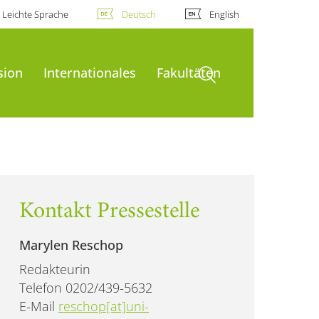
Leichte Sprache
Deutsch
English
Suche öffnen
sion
Internationales
Fakultäten
Kontakt Pressestelle
Marylen Reschop
Redakteurin
Telefon 0202/439-5632
E-Mail
reschop[at]uni-