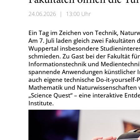
Fakultäten öffnen die Tü
24.06.2026
|
13:00 Uhr
Ein Tag im Zeichen von Technik, Natur
Am 7. Juli laden gleich zwei Fakultäten 
Wuppertal insbesondere Studieninteres
schmieden. Zu Gast bei der Fakultät für
Informationstechnik und Medientechnik
spannende Anwendungen künstlicher In
auch eigene technische Do-it-yourself-P
Mathematik und Naturwissenschaften v
„Science Quest“ – eine interaktive Ent
Institute.