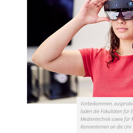
Vorbeikommen, ausprobier
laden die Fakultäten für 
Medientechnik sowie für
Kennenlernen an die Uni 