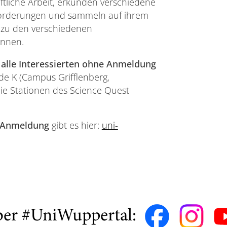
ftliche Arbeit, erkunden verschiedene
sforderungen und sammeln auf ihrem
n zu den verschiedenen
önnen.
r alle Interessierten ohne Anmeldung
de K (Campus Grifflenberg,
ie Stationen des Science Quest
 Anmeldung
gibt es hier:
uni-
ber #UniWuppertal: