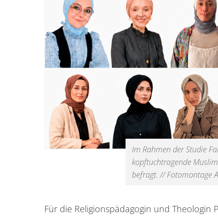
Im Rahmen der Studie F
kopftuchtragende Muslim
befragt. // Fotomontage A
Für die Religionspädagogin und Theologin P