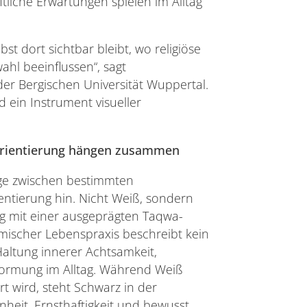
ftliche Erwartungen spielen im Alltag
st dort sichtbar bleibt, wo religiöse
hl beeinflussen“, sagt
der Bergischen Universität Wuppertal.
d ein Instrument visueller
Orientierung hängen zusammen
ge zwischen bestimmten
entierung hin. Nicht Weiß, sondern
 mit einer ausgeprägten Taqwa-
lamischer Lebenspraxis beschreibt kein
altung innerer Achtsamkeit,
tformung im Alltag. Während Weiß
ert wird, steht Schwarz in der
nheit, Ernsthaftigkeit und bewusst