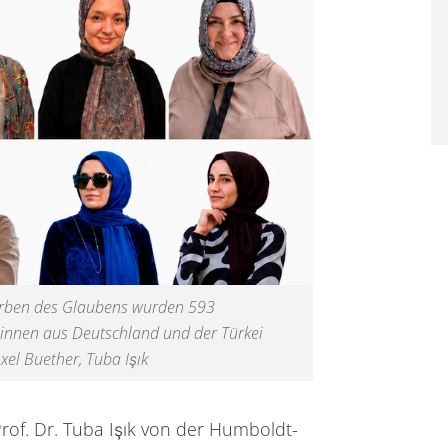
arben des Glaubens wurden 593
innen aus Deutschland und der Türkei
xel Buether, Tuba Işık
rof. Dr. Tuba Işık von der Humboldt-