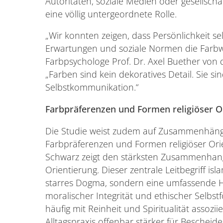
Autoritäten, soziale Medien oder gesellscha
eine völlig untergeordnete Rolle.
„Wir konnten zeigen, dass Persönlichkeit selb
Erwartungen und soziale Normen die Farbwa
Farbpsychologe Prof. Dr. Axel Buether von 
„Farben sind kein dekoratives Detail. Sie sin
Selbstkommunikation.“
Farbpräferenzen und Formen religiöser 
Die Studie weist zudem auf Zusammenhän
Farbpräferenzen und Formen religiöser Ori
Schwarz zeigt den stärksten Zusammenhang
Orientierung. Dieser zentrale Leitbegriff is
starres Dogma, sondern eine umfassende H
moralischer Integrität und ethischer Selbs
häufig mit Reinheit und Spiritualität assozii
Alltagspraxis offenbar stärker für Bescheide