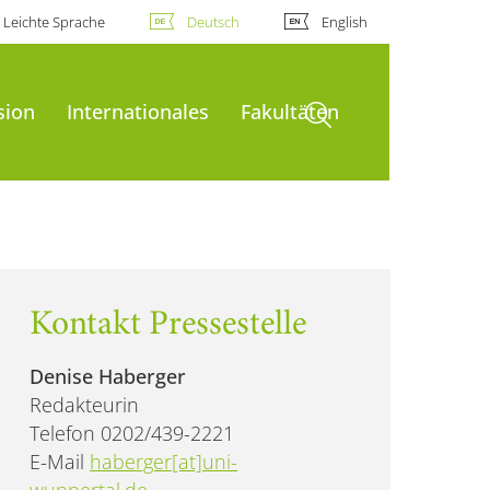
Leichte Sprache
Deutsch
English
Suche öffnen
sion
Internationales
Fakultäten
Kontakt Pressestelle
Denise Haberger
Redakteurin
Telefon 0202/439-2221
E-Mail
haberger[at]uni-
wuppertal.de