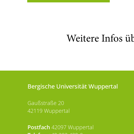
Weitere Infos ü
Bergische Universität Wuppertal
Gaußstraße 20
42119 Wuppertal
Postfach
42097 Wuppertal