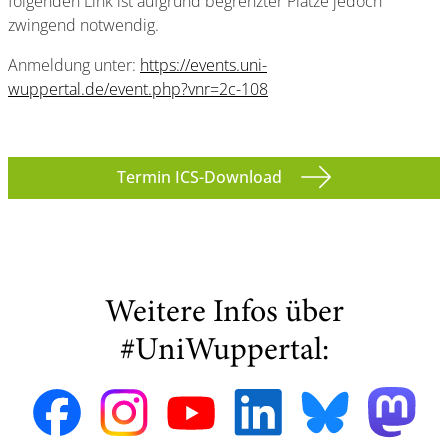
folgenden Link ist aufgrund begrenzter Plätze jedoch
zwingend notwendig.
Anmeldung unter:
https://events.uni-
wuppertal.de/event.php?vnr=2c-108
Termin ICS-Download
Weitere Infos über
#UniWuppertal: