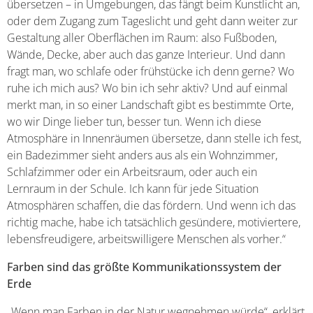
übersetzen – in Umgebungen, das fängt beim Kunstlicht an,
oder dem Zugang zum Tageslicht und geht dann weiter zur
Gestaltung aller Oberflächen im Raum: also Fußboden,
Wände, Decke, aber auch das ganze Interieur. Und dann
fragt man, wo schlafe oder frühstücke ich denn gerne? Wo
ruhe ich mich aus? Wo bin ich sehr aktiv? Und auf einmal
merkt man, in so einer Landschaft gibt es bestimmte Orte,
wo wir Dinge lieber tun, besser tun. Wenn ich diese
Atmosphäre in Innenräumen übersetze, dann stelle ich fest,
ein Badezimmer sieht anders aus als ein Wohnzimmer,
Schlafzimmer oder ein Arbeitsraum, oder auch ein
Lernraum in der Schule. Ich kann für jede Situation
Atmosphären schaffen, die das fördern. Und wenn ich das
richtig mache, habe ich tatsächlich gesündere, motiviertere,
lebensfreudigere, arbeitswilligere Menschen als vorher.“
Farben sind das größte Kommunikationssystem der
Erde
„Wenn man Farben in der Natur wegnehmen würde“, erklärt