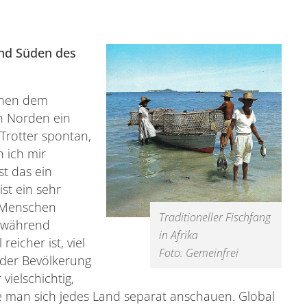
nd Süden des
schen dem
n Norden ein
 Trotter spontan,
n ich mir
t das ein
st ein sehr
e Menschen
Traditioneller Fischfang
, während
in Afrika
reicher ist, viel
Foto: Gemeinfrei
 der Bevölkerung
vielschichtig,
se man sich jedes Land separat anschauen. Global