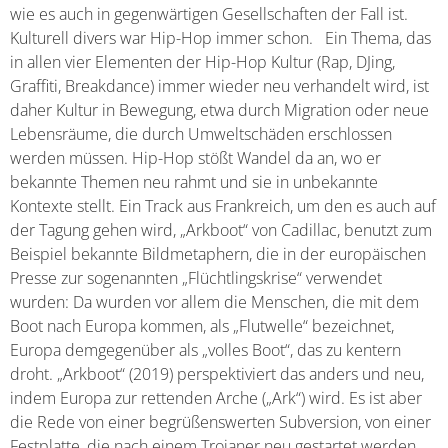
wie es auch in gegenwärtigen Gesellschaften der Fall ist.
Kulturell divers war Hip-Hop immer schon. Ein Thema, das
in allen vier Elementen der Hip-Hop Kultur (Rap, DJing,
Graffiti, Breakdance) immer wieder neu verhandelt wird, ist
daher Kultur in Bewegung, etwa durch Migration oder neue
Lebensräume, die durch Umweltschäden erschlossen
werden müssen. Hip-Hop stößt Wandel da an, wo er
bekannte Themen neu rahmt und sie in unbekannte
Kontexte stellt. Ein Track aus Frankreich, um den es auch auf
der Tagung gehen wird, „Arkboot“ von Cadillac, benutzt zum
Beispiel bekannte Bildmetaphern, die in der europäischen
Presse zur sogenannten „Flüchtlingskrise“ verwendet
wurden: Da wurden vor allem die Menschen, die mit dem
Boot nach Europa kommen, als „Flutwelle“ bezeichnet,
Europa demgegenüber als „volles Boot“, das zu kentern
droht. „Arkboot“ (2019) perspektiviert das anders und neu,
indem Europa zur rettenden Arche („Ark“) wird. Es ist aber
die Rede von einer begrüßenswerten Subversion, von einer
Festplatte, die nach einem Trojaner neu gestartet werden