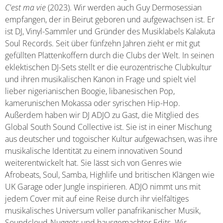
C'est ma vie
(2023). Wir werden auch Guy Dermosessian
empfangen, der in Beirut geboren und aufgewachsen ist. Er
ist DJ, Vinyl-Sammler und Gründer des Musiklabels Kalakuta
Soul Records. Seit über fünfzehn Jahren zieht er mit gut
gefüllten Plattenkoffern durch die Clubs der Welt. In seinen
eklektischen DJ-Sets stellt er die eurozentrische Clubkultur
und ihren musikalischen Kanon in Frage und spielt viel
lieber nigerianischen Boogie, libanesischen Pop,
kamerunischen Mokassa oder syrischen Hip-Hop.
Außerdem haben wir DJ ADJO zu Gast, die Mitglied des
Global South Sound Collective ist. Sie ist in einer Mischung
aus deutscher und togoischer Kultur aufgewachsen, was ihre
musikalische Identität zu einem innovativen Sound
weiterentwickelt hat. Sie lässt sich von Genres wie
Afrobeats, Soul, Samba, Highlife und britischen Klängen wie
UK Garage oder Jungle inspirieren. ADJO nimmt uns mit
jedem Cover mit auf eine Reise durch ihr vielfältiges
musikalisches Universum voller panafrikanischer Musik,
Soundcloud-Nuggets und hausgemachter Edits. Wir