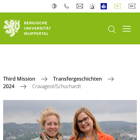
Suche öffnen
Navi
Third Mission
Transfergeschichten
2024
Cravageot/Schuchardt