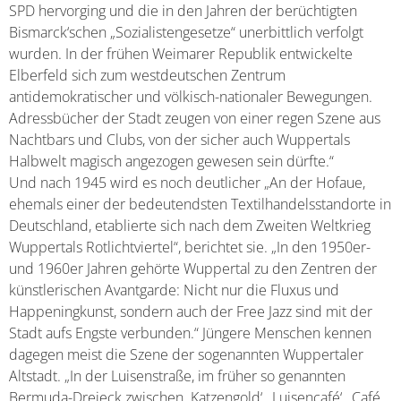
SPD hervorging und die in den Jahren der berüchtigten
Bismarck‘schen „Sozialistengesetze“ unerbittlich verfolgt
wurden. In der frühen Weimarer Republik entwickelte
Elberfeld sich zum westdeutschen Zentrum
antidemokratischer und völkisch-nationaler Bewegungen.
Adressbücher der Stadt zeugen von einer regen Szene aus
Nachtbars und Clubs, von der sicher auch Wuppertals
Halbwelt magisch angezogen gewesen sein dürfte.“
Und nach 1945 wird es noch deutlicher „An der Hofaue,
ehemals einer der bedeutendsten Textilhandelsstandorte in
Deutschland, etablierte sich nach dem Zweiten Weltkrieg
Wuppertals Rotlichtviertel“, berichtet sie. „In den 1950er-
und 1960er Jahren gehörte Wuppertal zu den Zentren der
künstlerischen Avantgarde: Nicht nur die Fluxus und
Happeningkunst, sondern auch der Free Jazz sind mit der
Stadt aufs Engste verbunden.“ Jüngere Menschen kennen
dagegen meist die Szene der sogenannten Wuppertaler
Altstadt. „In der Luisenstraße, im früher so genannten
Bermuda-Dreieck zwischen ‚Katzengold‘, ‚Luisencafé‘, ‚Café