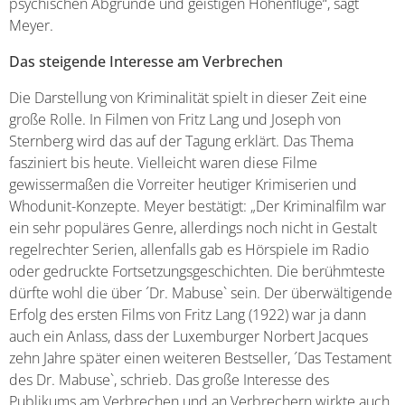
psychischen Abgründe und geistigen Höhenflüge“, sagt
Meyer.
Das steigende Interesse am Verbrechen
Die Darstellung von Kriminalität spielt in dieser Zeit eine
große Rolle. In Filmen von Fritz Lang und Joseph von
Sternberg wird das auf der Tagung erklärt. Das Thema
fasziniert bis heute. Vielleicht waren diese Filme
gewissermaßen die Vorreiter heutiger Krimiserien und
Whodunit-Konzepte. Meyer bestätigt: „Der Kriminalfilm war
ein sehr populäres Genre, allerdings noch nicht in Gestalt
regelrechter Serien, allenfalls gab es Hörspiele im Radio
oder gedruckte Fortsetzungsgeschichten. Die berühmteste
dürfte wohl die über ´Dr. Mabuse` sein. Der überwältigende
Erfolg des ersten Films von Fritz Lang (1922) war ja dann
auch ein Anlass, dass der Luxemburger Norbert Jacques
zehn Jahre später einen weiteren Bestseller, ´Das Testament
des Dr. Mabuse`, schrieb. Das große Interesse des
Publikums am Verbrechen und an Verbrechern wirkte auch