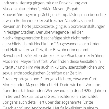
Industrialisierung gingen mit der Entwicklung von
Massenkultur einher“, erklärt Meyer. „Es gab
Kinovorführungen in prächtigen Filmpalästen, man besuchte
etwa in Berlin eines der zahlreichen Varietés, sah sich
Revuen an, hörte Jazzkonzerte, ging zu Sportveranstaltungen
in riesigen Stadien. Der überwiegende Teil der
Nachkriegsgeneration beschäftigte sich nicht mehr
ausschließlich mit Hochkultur.“ So gewannen auch Unter-
und Halbwelten an Reiz, ihre Bewohnerinnen und
Bewohner bevölkerten die kollektive Phantasie der Frühen
Moderne. Meyer fährt fort: „Wir finden diese Gestalten in
Literatur und Film wie auch in kulturwissenschaftlichen und
sexualanthropologischen Schriften der Zeit, in
Sozialreportagen und Sittengeschichten, etwa von Curt
Moreck oder Magnus Hirschfeld. Darin wird mit Vorliebe
über den stattfindenden Wertewandel in den 1920er Jahren
im Bereich Sexualität und Geschlechterrollen berichtet,
übrigens auch detailliert über das sogenannte ´Dritte
Geschlecht` und Androgynie. Häufig lokalisiert in einem