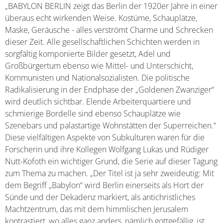
„BABYLON BERLIN zeigt das Berlin der 1920er Jahre in einer
überaus echt wirkenden Weise. Kostüme, Schauplätze,
Maske, Geräusche - alles verströmt Charme und Schrecken
dieser Zeit. Alle gesellschaftlichen Schichten werden in
sorgfältig komponierte Bilder gesetzt, Adel und
Großbürgertum ebenso wie Mittel- und Unterschicht,
Kommunisten und Nationalsozialisten. Die politische
Radikalisierung in der Endphase der „Goldenen Zwanziger“
wird deutlich sichtbar. Elende Arbeiterquartiere und
schmierige Bordelle sind ebenso Schauplätze wie
Szenebars und palastartige Wohnstätten der Superreichen.“
Diese vielfältigen Aspekte von Subkulturen waren für die
Forscherin und ihre Kollegen Wolfgang Lukas und Rüdiger
Nutt-Kofoth ein wichtiger Grund, die Serie auf dieser Tagung
zum Thema zu machen. „Der Titel ist ja sehr zweideutig: Mit
dem Begriff „Babylon“ wird Berlin einerseits als Hort der
Sünde und der Dekadenz markiert, als antichristliches
Machtzentrum, das mit dem himmlischen Jerusalem
kontrastiert, wo alles ganz anders, nämlich gottgefällig, ist.