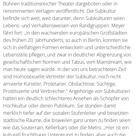
Bühnen traditionsreicher Theater dargeboten oder in
renommierten Verlagen veröffentlicht. Die Subkultur
befinde sich weit, weit darunter, denn Subkulturen seien
Lebens- und Verhaltensweisen von Randgruppen. Meyer
fährt fort: „In den wachsenden europäischen Großstädten
des frühen 20. Jahrhunderts, so auch in Berlin, konnten sie
sich in vielfältigen Formen entwickeln und unterschiedliche
Lebensstile pflegen, und zwar in deutlicher Abgrenzung von
gesellschaftlichen Normen und Tabus, vom Mainstream, wie
man heute sagen würde. In der von uns betrachteten Zeit
sind Homosexuelle Vertreter der Subkultur, noch nicht
arrivierte Künstler, Proletarier, Obdachlose, Süchtige,
Prostituierte und Verbrecher.“ Angehörige von Subkulturen
hätten ein deutlich schlechteres Ansehen als Schöpfer von
Hochkultur oder deren Publikum. Sie stünden damit
merklich tiefer auf der sozialen Stufenleiter und besetzten
städtische Räume, die bisweilen ganz unten zu finden seien
wie das Souterrain, Kellerbars oder die Metro. „Hier ist ein
kulturell fruchtbarer Untergrund zu finden, aber auch die