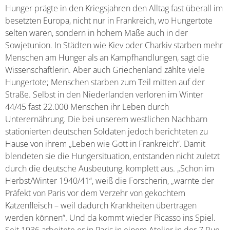
Hunger prägte in den Kriegsjahren den Alltag fast überall im
besetzten Europa, nicht nur in Frankreich, wo Hungertote
selten waren, sondern in hohem Maße auch in der
Sowjetunion. In Städten wie Kiev oder Charkiv starben mehr
Menschen am Hunger als an Kampfhandlungen, sagt die
Wissenschaftlerin. Aber auch Griechenland zählte viele
Hungertote; Menschen starben zum Teil mitten auf der
Straße. Selbst in den Niederlanden verloren im Winter
44/45 fast 22.000 Menschen ihr Leben durch
Unterernährung. Die bei unserem westlichen Nachbarn
stationierten deutschen Soldaten jedoch berichteten zu
Hause von ihrem „Leben wie Gott in Frankreich“. Damit
blendeten sie die Hungersituation, entstanden nicht zuletzt
durch die deutsche Ausbeutung, komplett aus. „Schon im
Herbst/Winter 1940/41“, weiß die Forscherin, „warnte der
Präfekt von Paris vor dem Verzehr von gekochtem
Katzenfleisch – weil dadurch Krankheiten übertragen
werden können“. Und da kommt wieder Picasso ins Spiel.
Seit 1936 arbeitete er in Paris in einem Atelier in der 7 Rue