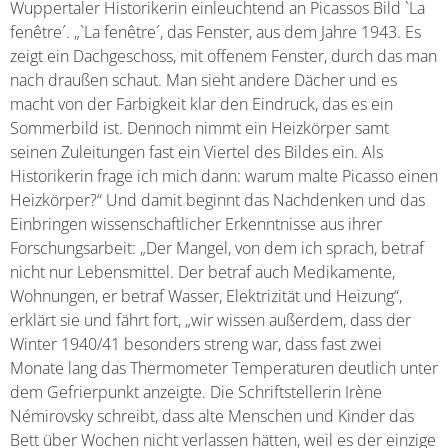
Wuppertaler Historikerin einleuchtend an Picassos Bild `La
fenêtre´. „`La fenêtre´, das Fenster, aus dem Jahre 1943. Es
zeigt ein Dachgeschoss, mit offenem Fenster, durch das man
nach draußen schaut. Man sieht andere Dächer und es
macht von der Farbigkeit klar den Eindruck, das es ein
Sommerbild ist. Dennoch nimmt ein Heizkörper samt
seinen Zuleitungen fast ein Viertel des Bildes ein. Als
Historikerin frage ich mich dann: warum malte Picasso einen
Heizkörper?“ Und damit beginnt das Nachdenken und das
Einbringen wissenschaftlicher Erkenntnisse aus ihrer
Forschungsarbeit: „Der Mangel, von dem ich sprach, betraf
nicht nur Lebensmittel. Der betraf auch Medikamente,
Wohnungen, er betraf Wasser, Elektrizität und Heizung“,
erklärt sie und fährt fort, „wir wissen außerdem, dass der
Winter 1940/41 besonders streng war, dass fast zwei
Monate lang das Thermometer Temperaturen deutlich unter
dem Gefrierpunkt anzeigte. Die Schriftstellerin Irène
Némirovsky schreibt, dass alte Menschen und Kinder das
Bett über Wochen nicht verlassen hätten, weil es der einzige