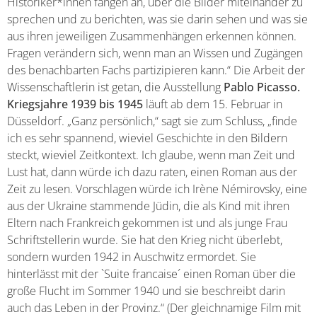
Historiker*innen fangen an, über die Bilder miteinander zu
sprechen und zu berichten, was sie darin sehen und was sie
aus ihren jeweiligen Zusammenhängen erkennen können.
Fragen verändern sich, wenn man an Wissen und Zugängen
des benachbarten Fachs partizipieren kann.“ Die Arbeit der
Wissenschaftlerin ist getan, die Ausstellung
Pablo Picasso.
Kriegsjahre 1939 bis 1945
läuft ab dem 15. Februar in
Düsseldorf. „Ganz persönlich,“ sagt sie zum Schluss, „finde
ich es sehr spannend, wieviel Geschichte in den Bildern
steckt, wieviel Zeitkontext. Ich glaube, wenn man Zeit und
Lust hat, dann würde ich dazu raten, einen Roman aus der
Zeit zu lesen. Vorschlagen würde ich Irène Némirovsky, eine
aus der Ukraine stammende Jüdin, die als Kind mit ihren
Eltern nach Frankreich gekommen ist und als junge Frau
Schriftstellerin wurde. Sie hat den Krieg nicht überlebt,
sondern wurden 1942 in Auschwitz ermordet. Sie
hinterlässt mit der `Suite francaise´ einen Roman über die
große Flucht im Sommer 1940 und sie beschreibt darin
auch das Leben in der Provinz.“ (Der gleichnamige Film mit