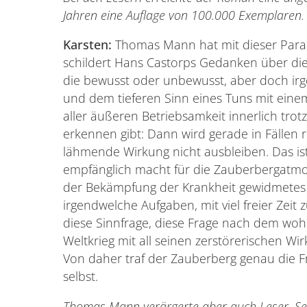
Jahren eine Auflage von 100.000 Exemplaren. 
Karsten:
Thomas Mann hat mit dieser Parabel
schildert Hans Castorps Gedanken über die 
die bewusst oder unbewusst, aber doch ir
und dem tieferen Sinn eines Tuns mit eine
aller äußeren Betriebsamkeit innerlich trot
erkennen gibt: Dann wird gerade in Fällen
lähmende Wirkung nicht ausbleiben. Das ist
empfänglich macht für die Zauberbergatmos
der Bekämpfung der Krankheit gewidmetes 
irgendwelche Aufgaben, mit viel freier Ze
diese Sinnfrage, diese Frage nach dem woh
Weltkrieg mit all seinen zerstörerischen W
Von daher traf der Zauberberg genau die Fr
selbst.
Thomas Mann verärgerte aber auch Leser. Se