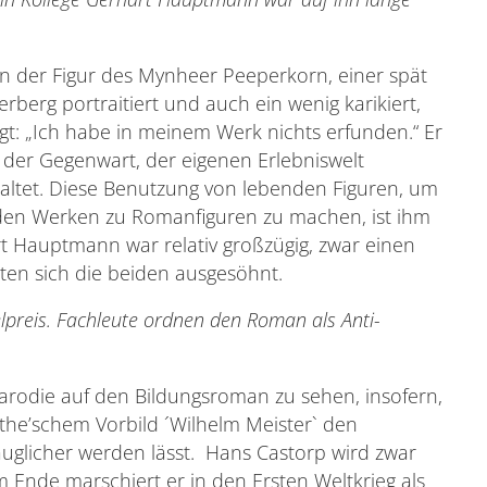
der Figur des Mynheer Peeperkorn, einer spät
rberg portraitiert und auch ein wenig karikiert,
agt: „Ich habe in meinem Werk nichts erfunden.“ Er
der Gegenwart, der eigenen Erlebniswelt
altet. Diese Benutzung von lebenden Figuren, um
in den Werken zu Romanfiguren zu machen, ist ihm
Hauptmann war relativ großzügig, zwar einen
ten sich die beiden ausgesöhnt.
preis. Fachleute ordnen den Roman als Anti-
 Parodie auf den Bildungsroman zu sehen, insofern,
the’schem Vorbild ´Wilhelm Meister` den
auglicher werden lässt. Hans Castorp wird zwar
Am Ende marschiert er in den Ersten Weltkrieg als