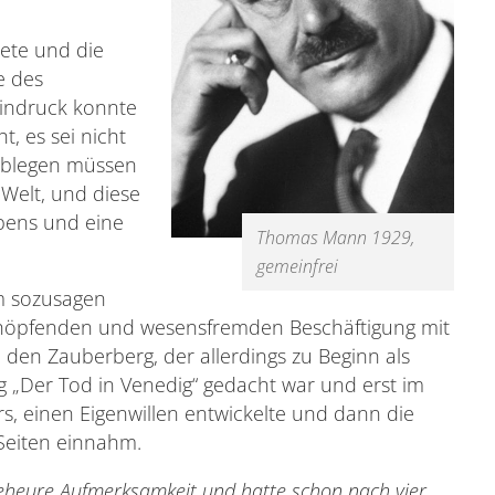
ete und die
e des
Eindruck konnte
t, es sei nicht
 ablegen müssen
 Welt, und diese
ebens und eine
Thomas Mann 1929,
gemeinfrei
m sozusagen
schöpfenden und wesensfremden Beschäftigung mit
 den Zauberberg, der allerdings zu Beginn als
ng „Der Tod in Venedig“ gedacht war und erst im
s, einen Eigenwillen entwickelte und dann die
eiten einnahm.
eheure Aufmerksamkeit und hatte schon nach vier