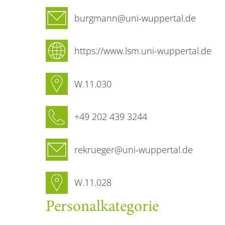
E-Mail
burgmann@uni-wuppertal.de
Internetseite
https://www.lsm.uni-wuppertal.de
Raumnummer
W.11.030
Sekretariat Telefon
+49 202 439 3244
Sekretariat E-Mail-Adresse
rekrueger@uni-wuppertal.de
Sekretariat Raumnummer
W.11.028
Personal­kategorie