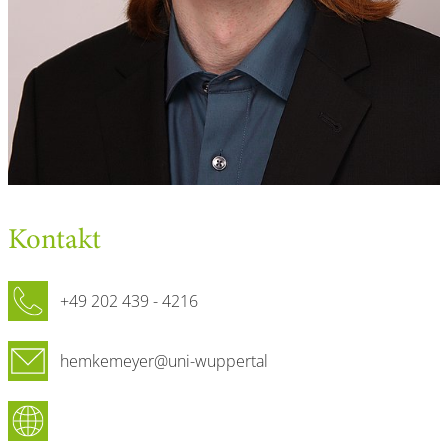
Kontakt
Telefon
+49 202 439 - 4216
E-Mail
hemkemeyer@uni-wuppertal