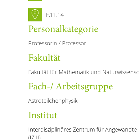
Sekretariat Raumnummer
F.11.14
Personal­kategorie
Professorin / Professor
Fakultät
Fakultät für Mathematik und Naturwissens
Fach-/ Arbeitsgruppe
Astroteilchenphysik
Institut
Interdisziplinäres Zentrum für Angewandte 
(IZ II)