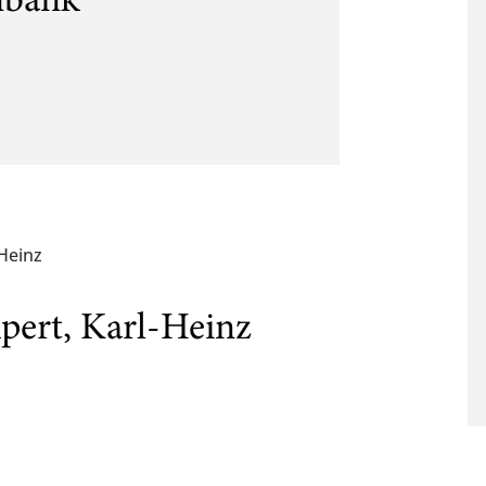
nbank
-Heinz
pert, Karl-Heinz