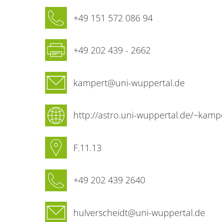
Mobiltelefon
+49 151 572 086 94
Fax
+49 202 439 - 2662
E-Mail
kampert@uni-wuppertal.de
Internetseite
http://astro.uni-wuppertal.de/~kamp
Raumnummer
F.11.13
Sekretariat Telefon
+49 202 439 2640
Sekretariat E-Mail-Adresse
hulverscheidt@uni-wuppertal.de