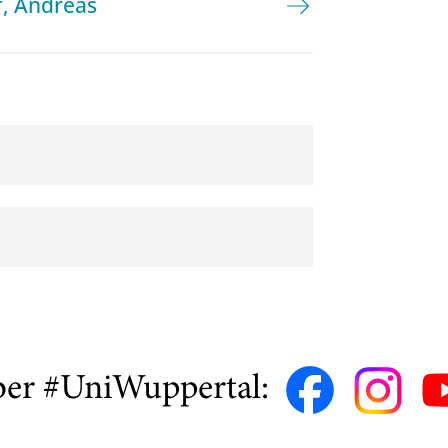
f, Andreas
ber #UniWuppertal: