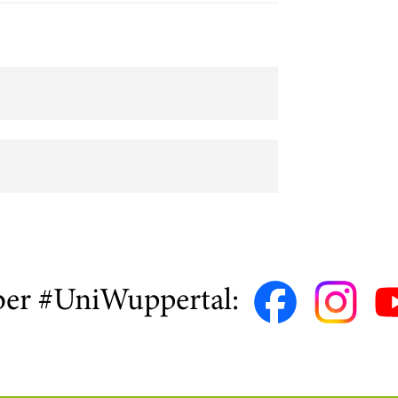
ber #UniWuppertal: