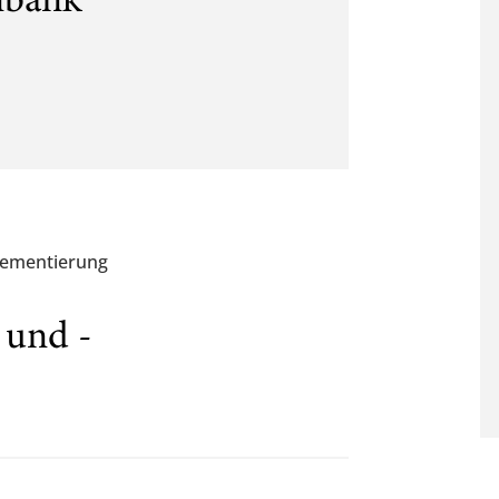
nbank
lementierung
 und -