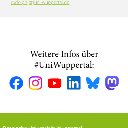
rudolph{at}uni-wuppertal.de
Weitere Infos über
#UniWuppertal: