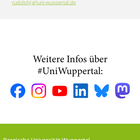
rudolph{at}uni-wuppertal.de
Weitere Infos über
#UniWuppertal: