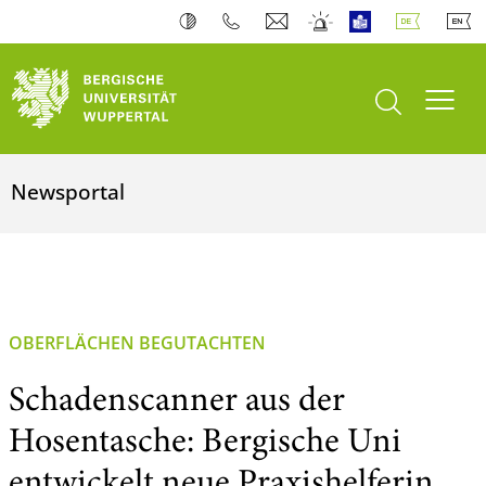
Suche öffnen
Navi
Newsportal
OBERFLÄCHEN BEGUTACHTEN
Schadenscanner aus der
Hosentasche: Bergische Uni
entwickelt neue Praxishelferin