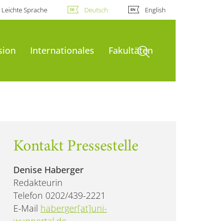
Leichte Sprache
Deutsch
English
Suche öffnen
sion
Internationales
Fakultäten
Kontakt Pressestelle
Denise Haberger
Redakteurin
Telefon 0202/439-2221
E-Mail
haberger[at]uni-
wuppertal.de