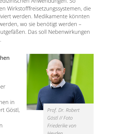
medizinischen Anwendungen. So
ten Wirkstofffreisetzungssystemen, die
tiviert werden. Medikamente könnten
t werden, wo sie benötigt werden –
utgefäßen. Das soll Nebenwirkungen
n.
chen
er
nen in
rt Göstl,
Prof. Dr. Robert
Göstl // Foto
n
Friederike von
Heyden