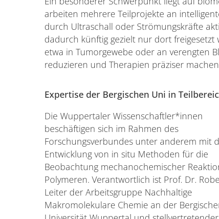
Ein besonderer Schwerpunkt liegt auf bio
arbeiten mehrere Teilprojekte an intelligen
durch Ultraschall oder Strömungskräfte ak
dadurch künftig gezielt nur dort freigesetz
etwa in Tumorgewebe oder an verengten Bl
reduzieren und Therapien präziser mache
Expertise der Bergischen Uni in Teilberei
Die Wuppertaler Wissenschaftler*innen
beschäftigen sich im Rahmen des
Forschungsverbundes unter anderem mit d
Entwicklung von in situ Methoden für die
Beobachtung mechanochemischer Reaktio
Polymeren. Verantwortlich ist Prof. Dr. Robe
Leiter der Arbeitsgruppe Nachhaltige
Makromolekulare Chemie an der Bergische
Universität Wuppertal und stellvertretender