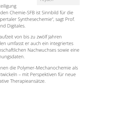
eiligung
en Chemie-SFB ist Sinnbild für die
rtaler Synthesechemie“, sagt Prof.
nd Digitales.
ufzeit von bis zu zwölf Jahren
en umfasst er auch ein integriertes
nschaftlichen Nachwuchses sowie eine
schungsdaten.
tionen die Polymer-Mechanochemie als
twickeln – mit Perspektiven für neue
ative Therapieansätze.