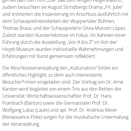
gemeinsam den Film „Die Saat des heiligen Feigenbaums“,
zudem besuchten sie August Strindbergs Drama „Frl. Julie“
und erörterten die Inszenierung im Anschluss ausführlich mit
dem Schauspielintendanten der Wuppertaler Bühnen,
Thomas Braus, und der Schauspielerin Silvia Munzón López.
Zuletzt standen Kunsterlebnisse im Fokus: Im Rahmen einer
Führung durch die Ausstellung „Von A bis Z“ im Von der
Heydt-Museum wurden individuelle Wahrnehmungen und
Erfahrungen mit Kunst gemeinsam reflektiert.
Die Abschlussveranstaltung des „Kultursalons“ bildet ein
öffentliches Highlight, zu dem auch interessierte
Besucher*innen eingeladen sind. Der Vortrag von Dr. Arne
Karsten wird begleitet von einem Trio aus den Reihen der
Universität: Wirtschaftswissenschaftler Prof. Dr. Hans
Frambach (Bariton) sowie die Germanisten Prof. Dr.
Wolfgang Lukas (Laute) und apl. Prof. Dr. Andreas Meier
(Renaissance-Flöte) sorgen für die musikalische Untermalung
der Veranstaltung.