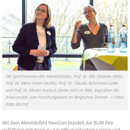
Die Sprecherinnen des Aktivitätsfeldes, Prof. Dr. Elke Söbbeke (links).
Prof. Dr. Marei Fetzer (rechts), Prof. Dr. Claudia Bohrmann-Linde
und Prof. Dr. Miriam Kuckuck (beide nicht im Bild), begrüßten die
Anwesenden zum Forschungslunch im Bergischen Zimmer. // Fotos
Katja Bischof
Mit dem Aktivitätsfeld NextGen bündelt die BUW ihre
vielfältigen Initiativen zu zukunftsorientiertem Lernen und