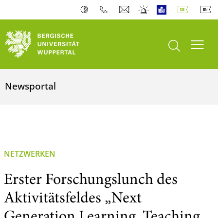
Suche öffnen
Navi
Newsportal
NETZWERKEN
Erster Forschungslunch des
Aktivitätsfeldes „Next
Generation Learning, Teaching,