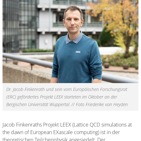
Dr. Jacob Finkenrath und sein vom Europäischen Forschungsrat
(ERC) gefördertes Projekt LEEX starteten im Oktober an der
Bergischen Universität Wuppertal. // Foto Friederike von Heyden
Jacob Finkenraths Projekt LEEX (Lattice QCD simulations at
the dawn of European EXascale computing) ist in der
theoretischen Teilchenphysik angesiedelt. Der