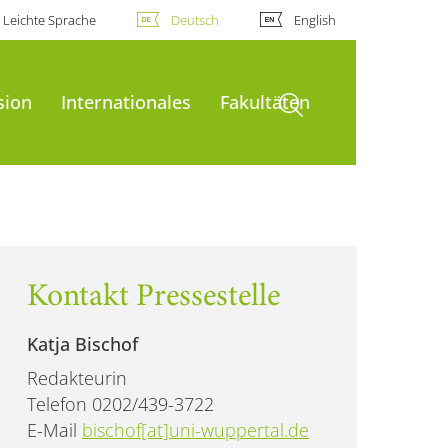
Leichte Sprache
Deutsch
English
Suche öffnen
sion
Internationales
Fakultäten
Kontakt Pressestelle
Katja Bischof
Redakteurin
Telefon 0202/439-3722
E-Mail
bischof[at]uni-wuppertal.de