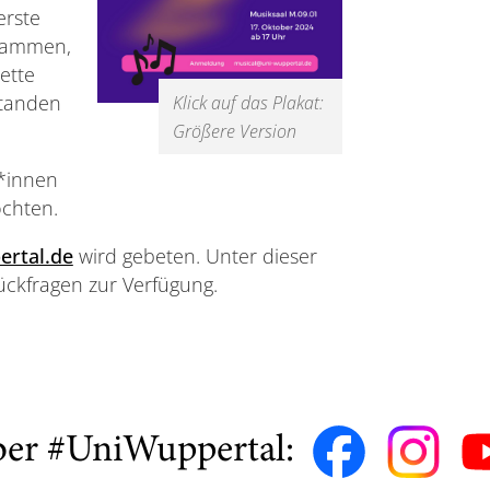
erste
stammen,
ette
standen
Klick auf das Plakat:
Größere Version
*innen
öchten.
ertal.de
wird gebeten. Unter dieser
ückfragen zur Verfügung.
ber #UniWuppertal: