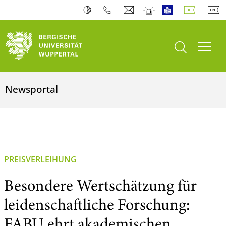
Suche öffnen
Navi
Newsportal
PREISVERLEIHUNG
Besondere Wertschätzung für
leidenschaftliche Forschung:
FABU ehrt akademischen