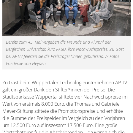
Bereits zum 45. Mal vergaben die Freunde und Alumni der
Bergischen Universität, kurz FABU, ihre Nachwuchspreise. Zu Gast
bei APTIV feierten sie die Preisträger*innen gebührend. // Fotos
Friederike von Heyden
Zu Gast beim Wuppertaler Technologieunternehmen APTIV
galt ein großer Dank den Stifter*innen der Preise: Die
Stadtsparkasse Wuppertal stiftete vier Nachwuchspreise im
Wert von erstmals 8.000 Euro, die Thomas und Gabriele
Meyer-Stiftung stiftete die Promotionspreise und erhöhte
die Summe der Preisgelder im Vergleich zu den Vorjahren
um 12.500 Euro auf insgesamt 17.500 Euro. Eine große
Wertschätzung für die Absolvierenden – da waren sich die