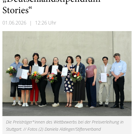
Stories“
01.06.2026
|
12:26 Uhr
Die Preisträger*innen des Wettbewerbs bei der Preisverleihung in
Stuttgart. // Fotos (2) Daniela Aldinger/Stifterverband