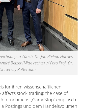
zeichnung in Zürich: Dr. Jan Philipp Harries
 André Betzer (Mitte rechts). // Foto Prof. Dr.
University Rotterdam
s für ihren
wissenschaftlichen
 affects stock trading: the case of
S-Unternehmens „GameStop“ empirisch
ia Postings und dem Handelsvolumen