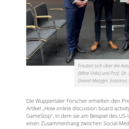
Freuten sich über die Aus
(Mitte links) und Prof. Dr.
Daniel Metzger, Erasmus 
Die Wuppertaler Forscher erhielten den Prei
Artikel „How online discussion board activity
GameStop“, in dem sie am Beispiel des U
einen Zusammenhang zwischen Social-Med