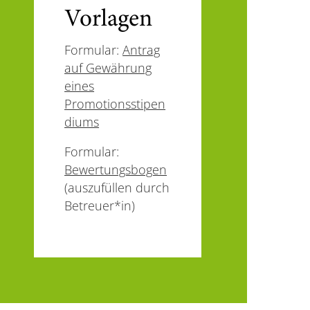
Vorlagen
Formular:
Antrag
auf Gewährung
eines
Promotionsstipen
diums
Formular:
Bewertungsbogen
(auszufüllen durch
Betreuer*in)