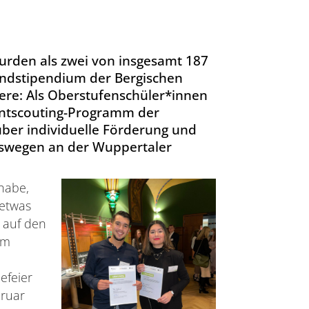
rden als zwei von insgesamt 187
landstipendium der Bergischen
re: Als Oberstufenschüler*innen
entscouting-Programm der
 über individuelle Förderung und
ngswegen an der Wuppertaler
 habe,
 etwas
 auf den
im
efeier
bruar