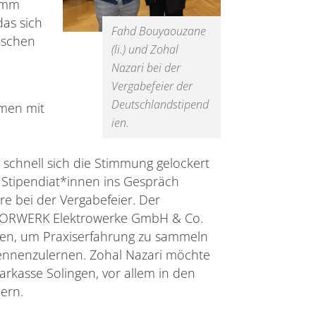
ramm
as sich
Fahd Bouyaouzane
ischen
(li.) und Zohal
Nazari bei der
Vergabefeier der
Deutschlandstipend
hmen mit
ien.
 schnell sich die Stimmung gelockert
Stipendiat*innen ins Gespräch
e bei der Vergabefeier. Der
 VORWERK Elektrowerke GmbH & Co.
zen, um Praxiserfahrung zu sammeln
kennenzulernen. Zohal Nazari möchte
rkasse Solingen, vor allem in den
ern.