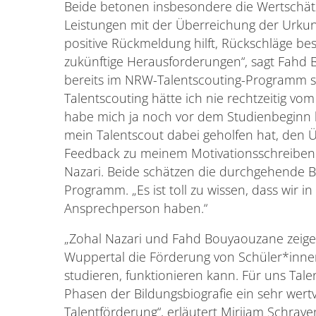
Beide betonen insbesondere die Wertschätz
Leistungen mit der Überreichung der Urku
positive Rückmeldung hilft, Rückschläge bes
zukünftige Herausforderungen“, sagt Fahd 
bereits im NRW-Talentscouting-Programm 
Talentscouting hätte ich nie rechtzeitig v
habe mich ja noch vor dem Studienbeginn 
mein Talentscout dabei geholfen hat, den Ü
Feedback zu meinem Motivationsschreiben
Nazari. Beide schätzen die durchgehende Be
Programm. „Es ist toll zu wissen, dass wir 
Ansprechperson haben.“
„Zohal Nazari und Fahd Bouyaouzane zeigen
Wuppertal die Förderung von Schüler*innen, 
studieren, funktionieren kann. Für uns Tale
Phasen der Bildungsbiografie ein sehr wert
Talentförderung“, erläutert Mirijam Schrave