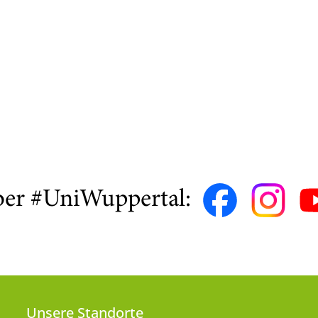
ber #UniWuppertal:
Unsere Standorte