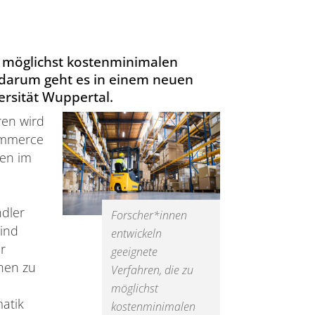
u möglichst kostenminimalen
– darum geht es in einem neuen
ersität Wuppertal.
ren wird
Commerce
gen im
dler
Forscher*innen
sind
entwickeln
r
geeignete
hen zu
Verfahren, die zu
möglichst
matik
kostenminimalen