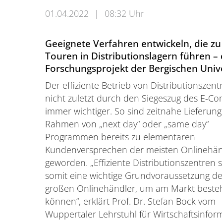
01.04.2022
|
08:32 Uhr
Geeignete Verfahren entwickeln, die z
Touren in Distributionslagern führen 
Forschungsprojekt der Bergischen Univ
Der effiziente Betrieb von Distributionszent
nicht zuletzt durch den Siegeszug des E-
immer wichtiger. So sind zeitnahe Lieferun
Rahmen von „next day“ oder „same day“
Programmen bereits zu elementaren
Kundenversprechen der meisten Onlinehän
geworden. „Effiziente Distributionszentren 
somit eine wichtige Grundvoraussetzung de
großen Onlinehändler, um am Markt beste
können“, erklärt Prof. Dr. Stefan Bock vom
Wuppertaler Lehrstuhl für Wirtschaftsinfor