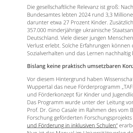
Die gesellschaftliche Relevanz ist groß: Na
Bundesamtes lebten 2024 rund 3,3 Million
darunter etwa 27 Prozent Kinder. Zusätzlic
357.000 minderjährige ukrainische Staatsa
Deutschland. Viele dieser jungen Menschen 
Verlust erlebt. Solche Erfahrungen können 
Sozialverhalten und das Lernen nachhaltig 
Bislang keine praktisch umsetzbaren Kon
Vor diesem Hintergrund haben Wissenschaft
Wuppertal das neue Förderprogramm „TAFF
und Förderkonzept für Kinder und Jugendlic
Das Programm wurde unter der Leitung von 
Prof. Dr. Gino Casale im Rahmen des vom 
Forschung geförderten Forschungsprojekt
und Förderung in inklusiven Schulen“
erarbe
Nun ist das Manual im Universitätsverlag d