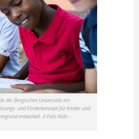
e der Bergischen Universität ein
tzungs- und Förderkonzept für Kinder und
ergrund entwickelt. // Foto Rido –