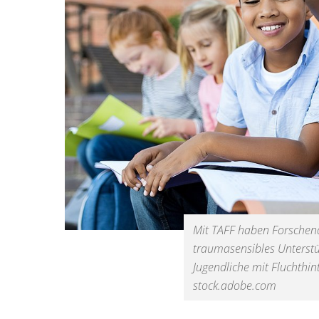
Mit TAFF haben Forschend
traumasensibles Unterstü
Jugendliche mit Fluchthint
stock.adobe.com