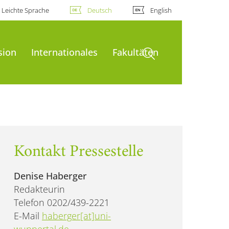
Leichte Sprache
Deutsch
English
Suche öffnen
sion
Internationales
Fakultäten
Kontakt Pressestelle
Denise Haberger
Redakteurin
Telefon 0202/439-2221
E-Mail
haberger[at]uni-
wuppertal.de