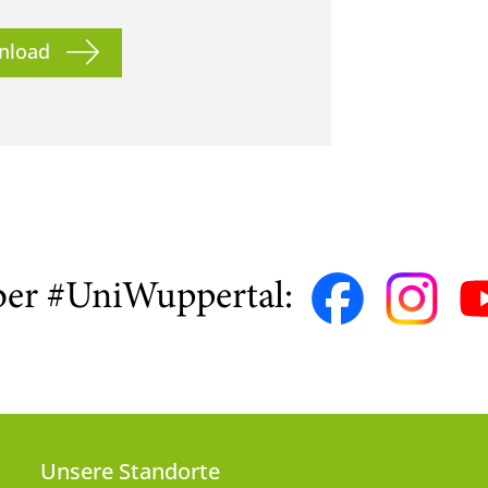
nload
ber #UniWuppertal:
Unsere Standorte