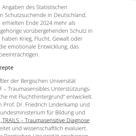
ch Angaben des Statistischen
en Schutzsuchende in Deutschland,
h erhielten Ende 2024 mehr als
ngehörige vorübergehenden Schutz in
haben Krieg, Flucht, Gewalt oder
die emotionale Entwicklung, das
beeinträchtigen.
zepte
ler der Bergischen Universität
 – Traumasensibles Unterstützungs-
he mit Fluchthintergrund“ entwickelt.
Prof. Dr. Friedrich Linderkamp und
Bundesministerium für Bildung und
s
„TRAILS – Traumasensitive Diagnose
itet und wissenschaftlich evaluiert.
er Bergischen Universität erschienen