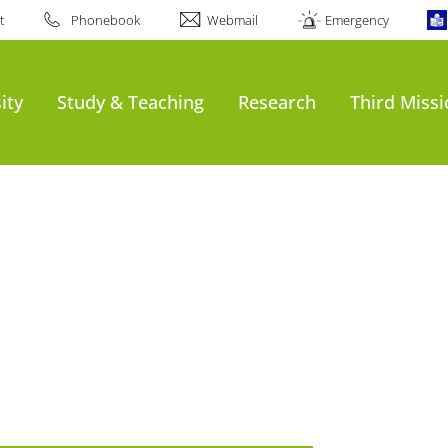
t
Phonebook
Webmail
Emergency
ity
Study & Teaching
Research
Third Miss