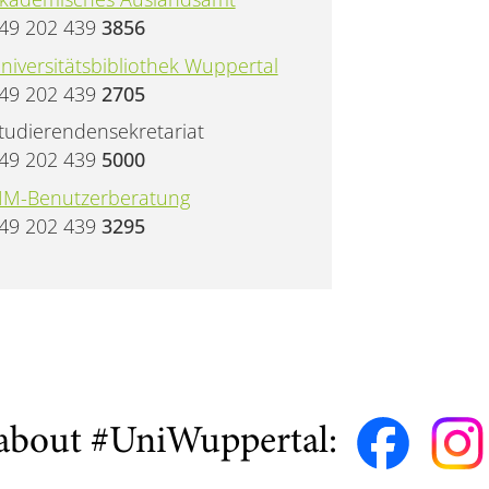
49 202 439
3856
niversitätsbibliothek Wuppertal
49 202 439
2705
tudierendensekretariat
49 202 439
5000
IM-Benutzerberatung
49 202 439
3295
about #UniWuppertal: