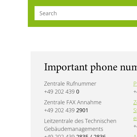
Search Phonenumbers / E - Mail - Addr
Important phone nu
Zentrale Rufnummer
P
+49 202 439
0
+
Zentrale FAX Annahme
Z
+49 202 439
2901
S
e
Leitzentrale des Technischen
+
Gebäudemanagements
+49 202 439
2835 / 2836
A