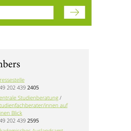
esses / WWW - Addresses
mbers
ressestelle
49 202 439
2405
entrale Studienberatung
/
tudienfachberater/innen auf
inen Blick
49 202 439
2595
kademisches Auslandsamt